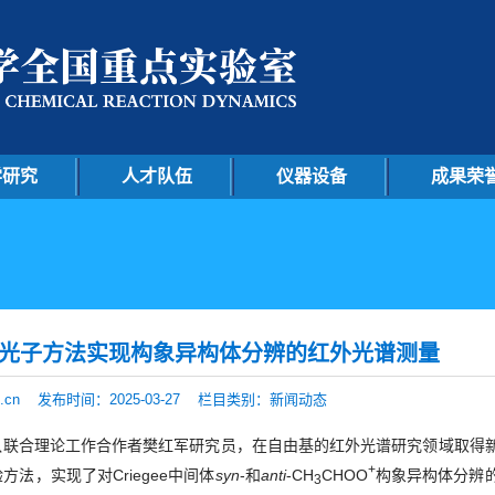
学研究
人才队伍
仪器设备
成果荣
双光子方法实现构象异构体分辨的红外光谱测量
.cn
发布时间：2025-03-27 栏目类别：新闻动态
队联合理论工作合作者樊红军研究员，在自由基的红外光谱研究领域取得
+
法，实现了对Criegee中间体
syn
-和
anti
-CH
CHOO
构象异构体分辨
3