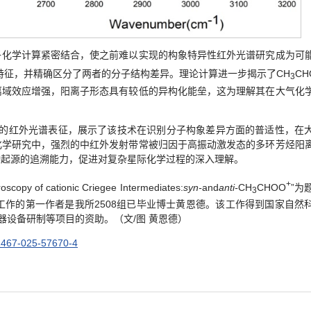
子化学计算紧密结合，使之前难以实现的构象特异性红外光谱研究成为可
特征，并精确区分了两者的分子结构差异。理论计算进一步揭示了CH
C
3
离域效应增强，阳离子形态具有较低的异构化能垒，这为理解其在大气化
阳离子的红外光谱表征，展示了该技术在识别分子构象差异方面的普适性，在
化学研究中，强烈的中红外发射带常被归因于高振动激发态的多环芳烃阳
种起源的追溯能力，促进对复杂星际化学过程的深入理解。
+
copy of cationic Criegee Intermediates:
syn-
and
anti-
CH
CHOO
”为
3
工作的第一作者是我所2508组已毕业博士黄恩德。该工作得到国家自然
仪器设备研制等项目的资助。（文/图 黄恩德）
41467-025-57670-4