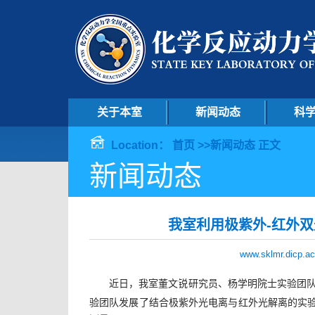
关于本室
新闻动态
科
Location：
首页
>>
新闻动态
正文
新闻动态
我室利用极紫外-红外
www.sklmr.dicp.ac
近日，我室董文锐研究员、杨学明院士实验团
验团队发展了结合极紫外光电离与红外光解离的实验方