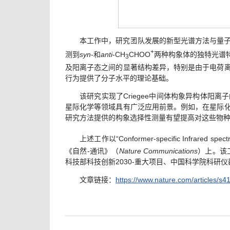
本工作中，研究团队发展的新型光谱方法与量
+
测到
syn
-和
anti
-CH
CHOO
两种构象体的独特光谱
3
及阳离子态之间的显著结构差异，特别是由于电荷
行为提供了分子水平的理论基础。
该研究实现了Criegee中间体构象异构体
星际化学等领域具有广泛应用前景。例如，在星际
研究方法提供的构象选择性测量有望提高对这些物
上述工作以“Conformer-specific Infrared spectros
《自然-通讯》（
Nature Communications
）上。该
科技部科技创新2030-重大项目、中国科学院科研
文章链接：
https://www.nature.com/articles/s