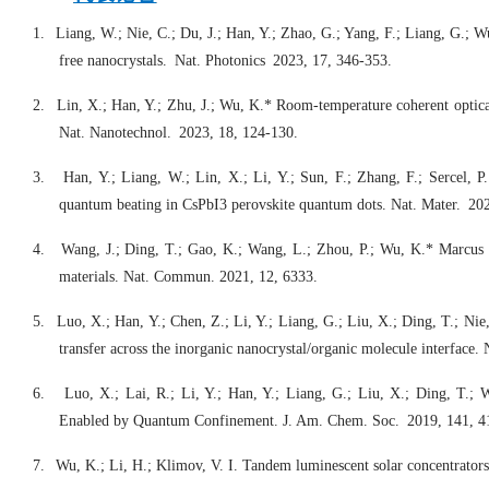
1.
Liang, W.; Nie, C.; Du, J.; Han, Y.; Zhao, G.; Yang, F.; Liang, G.; W
free nanocrystals. Nat. Photonics 2023, 17, 346-353.
2.
Lin, X.; Han, Y.; Zhu, J.; Wu, K.* Room-temperature coherent optica
Nat. Nanotechnol. 2023, 18, 124-130.
3.
Han, Y.; Liang, W.; Lin, X.; Li, Y.; Sun, F.; Zhang, F.; Sercel, P.
quantum beating in CsPbI3 perovskite quantum dots. Nat. Mater. 20
4.
Wang, J.; Ding, T.; Gao, K.; Wang, L.; Zhou, P.; Wu, K.* Marcus 
materials. Nat. Commun. 2021, 12, 6333.
5.
Luo, X.; Han, Y.; Chen, Z.; Li, Y.; Liang, G.; Liu, X.; Ding, T.; Ni
transfer across the inorganic nanocrystal/organic molecule interface
6.
Luo, X.; Lai, R.; Li, Y.; Han, Y.; Liang, G.; Liu, X.; Ding, T.;
Enabled by Quantum Confinement. J. Am. Chem. Soc. 2019, 141, 4
7.
Wu, K.; Li, H.; Klimov, V. I. Tandem luminescent solar concentrator