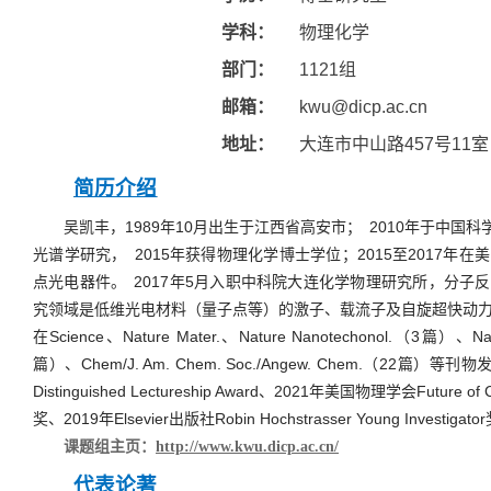
学科：
物理化学
部门：
1121
组
邮箱：
kwu@dicp.ac.cn
地址：
大连市中山路
457
号
11
室
简历介绍
吴凯丰，
1989
年
10
月出生于江西省高安市；
2010
年于中国科
光谱学研究，
2015
年获得物理化学博士学位；
2015
至
2017
年在美
点光电器件。
2017
年
5
月入职中科院大连化学物理研究所，分子反
究领域是低维光电材料（量子点等）的激子、载流子及自旋超快动
在
Science
、
Nature Mater.
、
Nature Nanotechonol.
（
3
篇）、
Na
篇）、
Chem/J. Am. Chem. Soc./Angew. Chem.
（
22
篇）等刊物
Distinguished Lectureship Award
、
2021
年美国物理学会
Future of 
奖、
2019
年
Elsevier
出版社
Robin Hochstrasser Young Investigator
课题组主页：
http://www.kwu.dicp.ac.cn/
代表论著