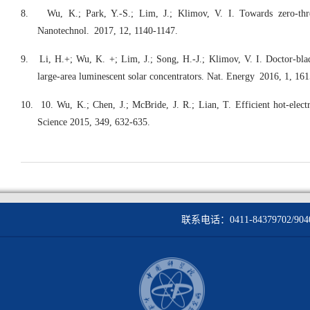
8.
Wu, K.; Park, Y.-S.; Lim, J.; Klimov, V. I. Towards zero-thr
Nanotechnol. 2017, 12, 1140-1147.
9.
Li, H.+; Wu, K. +; Lim, J.; Song, H.-J.; Klimov, V. I. Doctor-bla
large-area luminescent solar concentrators. Nat. Energy 2016, 1, 161
10.
10. Wu, K.; Chen, J.; McBride, J. R.; Lian, T. Efficient hot-electr
Science 2015, 349, 632-635.
联系电话：0411-84379702/